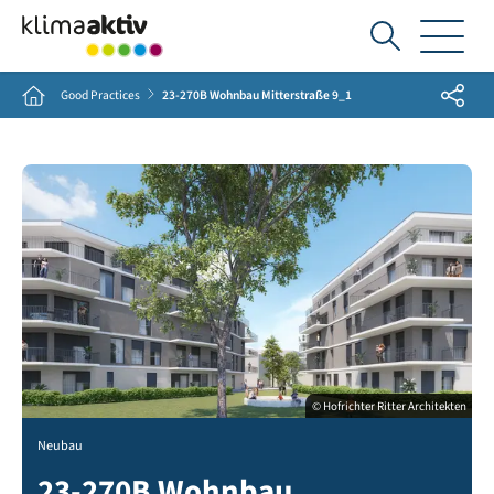
Ich
suche...
Share
Home
Good Practices
23-270B Wohnbau Mitterstraße 9_1
© Hofrichter Ritter Architekten
Neubau
23-270B Wohnbau