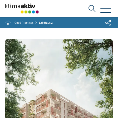
Ich
suche...
Share
Home
Good Practices
12b Haus 2