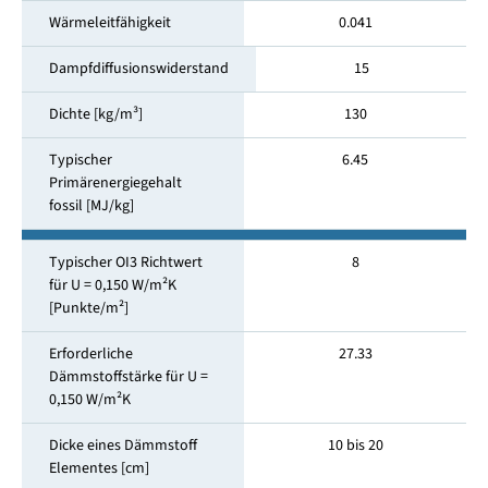
Wärmeleitfähigkeit
0.041
Dampfdiffusionswiderstand
15
Dichte [kg/m³]
130
Typischer
6.45
Primärenergiegehalt
fossil [MJ/kg]
Typischer OI3 Richtwert
8
für U = 0,150 W/m²K
[Punkte/m²]
Erforderliche
27.33
Dämmstoffstärke für U =
0,150 W/m²K
Dicke eines Dämmstoff
10 bis 20
Elementes [cm]