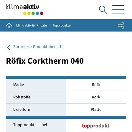
Ich
suche...
Share
Home
klimaaktiv für Private
Topprodukte
Zurück zur Produktübersicht
Röfix Corktherm 040
Marke
Röfix
Rohstoffe
Kork
Lieferform
Platte
Topprodukte Label