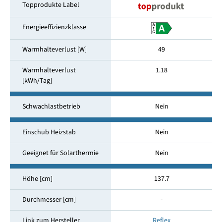
Topprodukte Label
Energieeffizienzklasse
Warmhalteverlust [W]
49
Warmhalteverlust
1.18
[kWh/Tag]
Schwachlastbetrieb
Nein
Einschub Heizstab
Nein
Geeignet für Solarthermie
Nein
Höhe [cm]
137.7
Durchmesser [cm]
-
Link zum Hersteller
Reflex