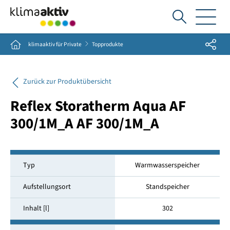
Ich
suche...
Share
Home
klimaaktiv für Private
Topprodukte
Zurück zur Produktübersicht
Reflex Storatherm Aqua AF
300/1M_A AF 300/1M_A
Typ
Warmwasserspeicher
Aufstellungsort
Standspeicher
Inhalt [l]
302