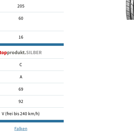
205/60 R16
205
60
16
C
A
69
92