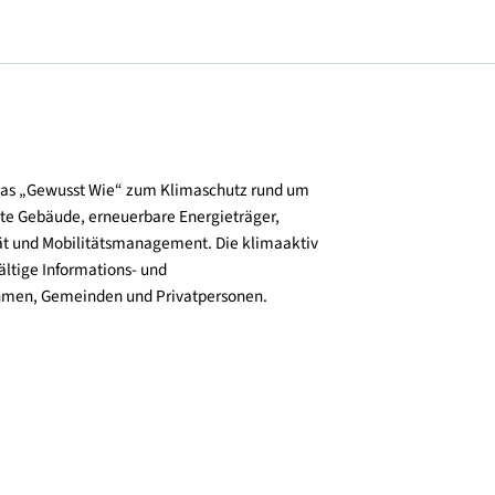
und verbreitet das „Gewusst Wie“ zum Klimaschutz rund um
zienz, klimafitte Gebäude, erneuerbare Energieträger,
ktive Mobilität und Mobilitätsmanagement. Die klimaaktiv
n bieten vielfältige Informations- und
e für Unternehmen, Gemeinden und Privatpersonen.