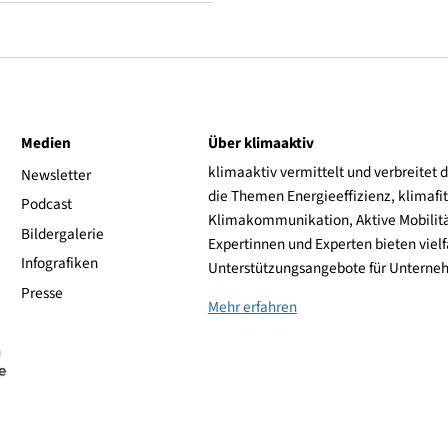
V (frei bis 240 km/h)
Falken
ive
Medien
Über klimaaktiv
klimaaktiv vermittelt 
aktiv
Newsletter
die Themen Energieeffi
rsonen
Podcast
Klimakommunikation, A
Bildergalerie
Expertinnen und Experte
Infografiken
Unterstützungsangebot
Presse
Mehr erfahren