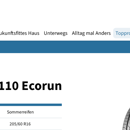
Gebärdensprache
te
en
Zukunftsfittes Haus
Unterwegs
Alltag mal An
 SN110 Ecorun
Sommerreifen