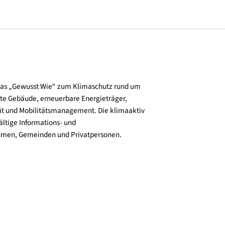
und verbreitet das „Gewusst Wie“ zum Klimaschutz rund um
zienz, klimafitte Gebäude, erneuerbare Energieträger,
ktive Mobilität und Mobilitätsmanagement. Die klimaaktiv
n bieten vielfältige Informations- und
e für Unternehmen, Gemeinden und Privatpersonen.