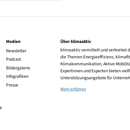
H (frei bis 210 km/h)
BF Goodrich
ive
Medien
Über klimaaktiv
klimaaktiv vermittelt 
aktiv
Newsletter
die Themen Energieeffi
rsonen
Podcast
Klimakommunikation, A
Bildergalerie
Expertinnen und Experte
Infografiken
Unterstützungsangebot
Presse
Mehr erfahren