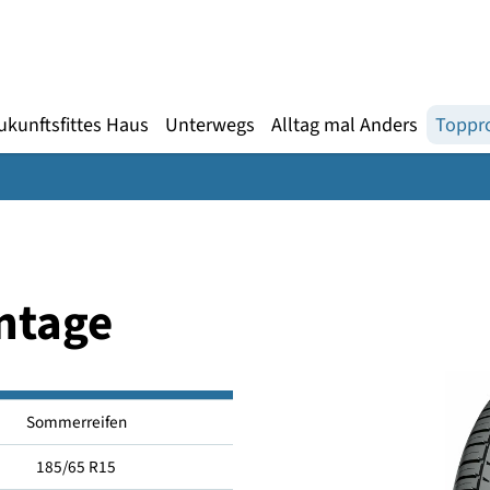
Gebärdensprache
te
en
Zukunftsfittes Haus
Unterwegs
Alltag mal An
vantage
Sommerreifen