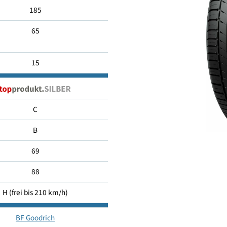
185/65 R15
185
65
15
C
B
69
88